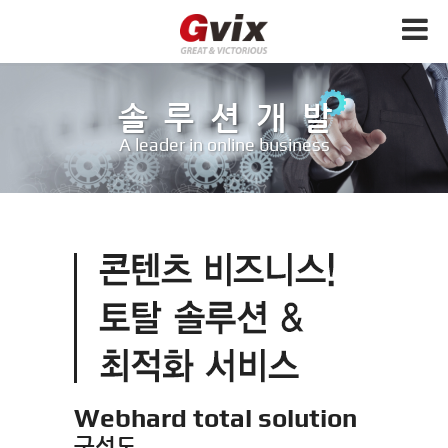
솔루션개발
A leader in online business
Webhard total solution
구성도