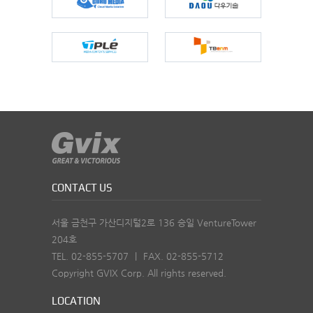
CONTACT US
서울 금천구 가산디지털2로 136 승일 VentureTower
204호
TEL. 02-855-5707
|
FAX. 02-855-5712
Copyright GVIX Corp. All rights reserved.
LOCATION