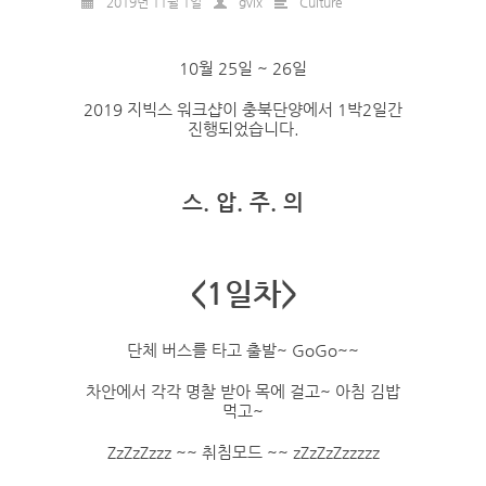
2019년 11월 1일
gvix
Culture
10월 25일 ~ 26일
2019 지빅스 워크샵이 충북단양에서 1박2일간
진행되었습니다.
스. 압. 주. 의
<1일차>
단체 버스를 타고 출발~ GoGo~~
차안에서 각각 명찰 받아 목에 걸고~ 아침 김밥
먹고~
ZzZzZzzz ~~ 취침모드 ~~ zZzZzZzzzzz