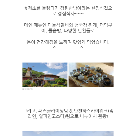
휴게소를 들렸다가 장림산방이라는 한정식집으
로 점심식사~~~
메인 메뉴인 마늘석갈비와 청국장 찌개, 더덕구
이, 돌솥밥, 다양한 반찬들로
몸이 건강해짐을 느끼며 맛있게 먹었습니다.
^__________^
그리고, 패러글라이딩팀 & 만천하스카이워크(짚
라인, 알파인코스터)팀으로 나누어서 관광!