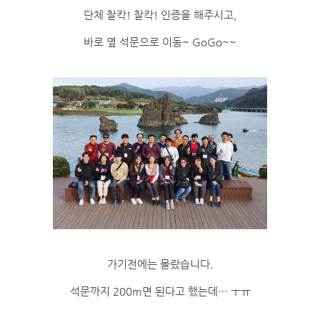
단체 찰칵! 찰칵! 인증을 해주시고,
바로 옆 석문으로 이동~ GoGo~~
가기전에는 몰랐습니다.
석문까지 200m면 된다고 했는데… ㅜㅠ