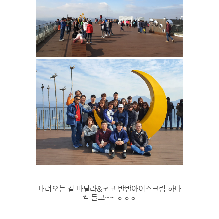
내려오는 길 바닐라&초코 반반아이스크림 하나
씩 들고~~ ㅎㅎㅎ