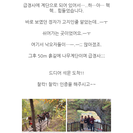
급경사에 계단으로 되어 있어서…..하…아… 헥
헥.. 힘들었습니다.
바로 보였던 정자가 고지인줄 알았는데..ㅡㅜ
쉬어가는 곳이었어요.ㅡㅜ
여기서 낙오자들이…ㅡ.ㅡ;; 많아졌조.
그후 50m 흙길에 나무계단이며 급경사;;;
드디어 석문 도착!!
찰칵! 찰칵! 인증을 해주시고~~